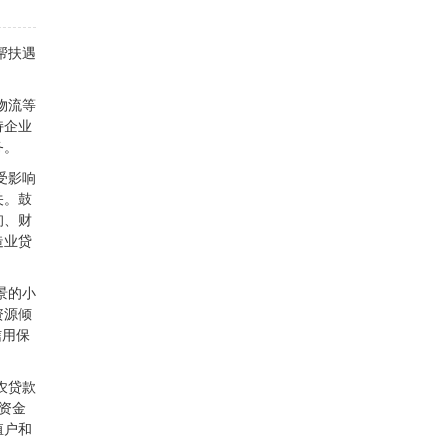
帮扶遇
物流等
持企业
务。
受影响
关。鼓
询、财
造业贷
景的小
资源倾
信用保
农贷款
产资金
殖户和