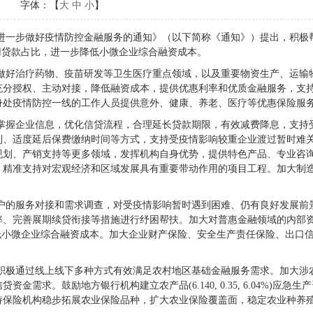
字体：【
大
中
小
】
进一步做好疫情防控金融服务的通知》（以下简称《通知》）提出，积极
用贷款占比，进一步降低小微企业综合融资成本。
好治疗药物、疫苗研发等卫生医疗重点领域，以及重要物资生产、运输
充分授权、主动对接，降低融资成本，提供优惠利率和优质金融服务，支
身处疫情防控一线的工作人员提供意外、健康、养老、医疗等优惠保险服
握企业信息，优化信贷流程，合理延长贷款期限，有效减费降息，支持
利、适度延后保费缴纳时间等方式，支持受疫情影响较重企业渡过暂时难
规划、产销支持等更多领域，发挥机构自身优势，提供特色产品、专业咨
，精准支持对宏观经济和区域发展具有重要带动作用的项目工程。加大制
的服务对接和需求调查，对受疫情影响暂时遇到困难、仍有良好发展前
率、完善展期续贷衔接等措施进行纾困帮扶。加大对普惠金融领域的内部
低小微企业综合融资成本。加大企业财产保险、安全生产责任保险、出口
。
极通过线上线下多种方式有效满足农村地区基础金融服务需求。加大涉
求。鼓励地方银行机构建立农产品(6.140, 0.35, 6.04%)应急生
持保险机构稳步拓展农业保险品种，扩大农业保险覆盖面，稳定农业种养