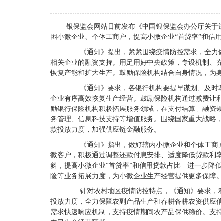
银保监会网站日前发布《中国银保监会办公厅关于
困小微企业、个体工商户，提高小微企业“首贷率”和信
《通知》提出，紧紧围绕疫情防控需求，全力做
相关企业的融资支持。用足用好中央政策，专设机制、
恢复产能和扩大生产。鼓励保险机构结合自身情况，为
《通知》要求，各银行机构要提早谋划、及时掌
企业有序高效恢复生产经营。鼓励保险机构通过减费让
励银行保险机构积极拓展服务领域，在支付结算、融资
务管理、信息科技支持等增值服务。围绕国家重大战略
款投放力度，加强供应链金融服务。
《通知》指出，做好辖内小微企业和个体工商户
微客户，积极通过调整还款付息安排、适度降低贷款利
斜，提高小微企业“首贷率”和信用贷款占比，进一步降
险等业务拓展力度，为小微企业生产经营提供更多保障
针对农村地区疫情防控特点，《通知》要求，积
投放力度，全力保障农副产品生产和春耕备耕农资供应信贷资金需
需求快速响应机制，支持疫情期间农产品保供稳价。支