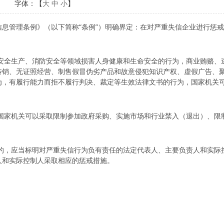
字体：【
大
中
小
】
息管理条例》（以下简称“条例”）明确界定：在对严重失信企业进行惩
全生产、消防安全等领域损害人身健康和生命安全的行为，商业贿赂、
传销、无证照经营、制售假冒伪劣产品和故意侵犯知识产权、虚假广告、
为，有履行能力而拒不履行判决、裁定等生效法律文书的行为，国家机关
家机关可以采取限制参加政府采购、实施市场和行业禁入（退出）、限
，应当标明对严重失信行为负有责任的法定代表人、主要负责人和实际
人和实际控制人采取相应的惩戒措施。