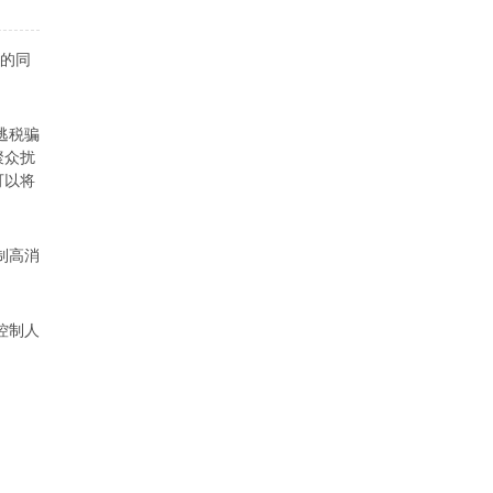
戒的同
逃税骗
聚众扰
可以将
制高消
控制人