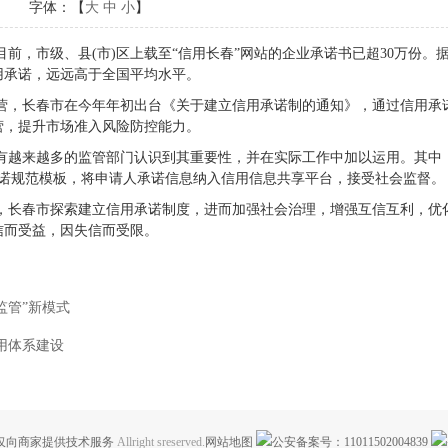
字体：【
大
中
小
】
前，市级、县(市)区上载至“信用长春”网站的企业承诺书已超30万份。
用承诺，远远高于全国平均水平。
，长春市在今年年初出台《关于建立信用承诺制的通知》，通过信用承
营，提升市场准入风险防控能力。
越来越多的监管部门认识到其重要性，并在实际工作中加以运用。其中
承诺规范模板，将申请人承诺信息纳入信用信息共享平台，接受社会监督。
长春市探索建立信用承诺制度，进而加强社会治理，增强互信互利，优
信而受益，因失信而受限。
监管”新模式
用体系建设
仅向商家提供技术服务
Allright sreserved.
网站地图
公安备案号：11011502004839