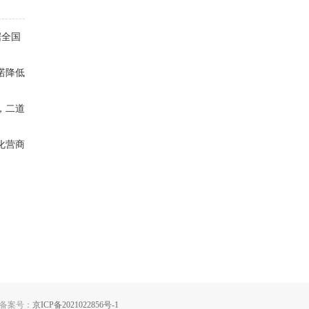
据全国
诺降低
，二道
化营商
备案号：
京ICP备2021022856号-1